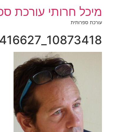
מיכל חרותי עורכת ספ
עורכת ספרותית
10873418_10204563294416627_5418977093522020582_o